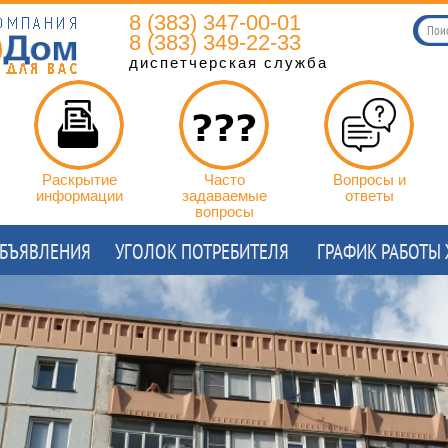
8 (383) 347-00-01
8 (383) 349-22-33
диспетчерская служба
Раскрытие
Часто
Вопросы и
информации
задаваемые
ответы
вопросы
БЪЯВЛЕНИЯ
УГОЛОК ПОТРЕБИТЕЛЯ
ГРАФИК РАБОТЫ