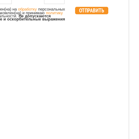
ОТПРАВИТЬ
ен(на) на
обработку
персональных
акомлен(на) и принимаю
политику
альности.
Не допускаются
е и оскорбительные выражения