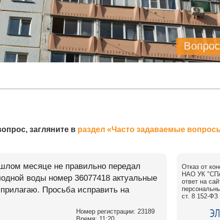
Вопрос
опрос, загляните в
раздел «Часто задаваемые вопрос
ошлом месяце не правильно передал
Отказ от ко
НАО УК "СПА
олодной воды номер 36077418 актуальные
ответ на са
 прилагаю. Просьба исправить на
персональны
ст. 8 152-Ф
ЭЛ
Номер регистрации: 23189
Время: 11:20