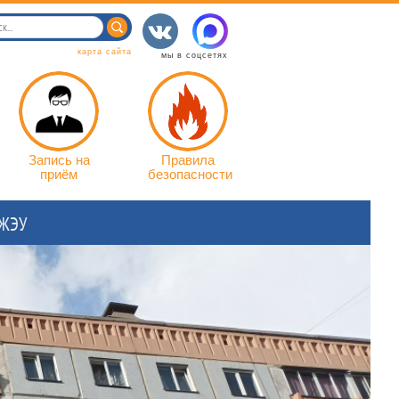
карта сайта
мы в соцсетях
Запись на
Правила
приём
безопасности
 ЖЭУ