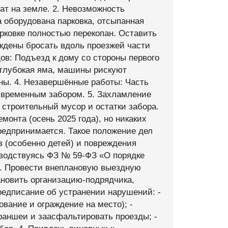
ат на земле. 2. Невозможность
а оборудована парковка, отсыпанная
рковке полностью перекопан. Оставить
ждены бросать вдоль проезжей части
дов: Подъезд к дому со стороны первого
глубокая яма, машины рискуют
ны. 4. Незавершённые работы: Часть
а временным забором. 5. Захламление
 строительный мусор и остатки забора.
онта (осень 2025 года), но никаких
редпринимается. Такое положение дел
 (особенно детей) и повреждения
оводствуясь ФЗ № 59-ФЗ «О порядке
. Провести внеплановую выездную
тановить организацию-подрядчика,
редписание об устранении нарушений: -
вание и ограждение на место); -
траншеи и заасфальтировать проезды; -