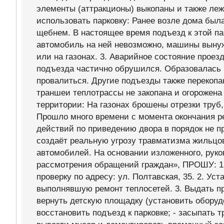
элементы (аттракционы) выкопаны и также леж
использовать парковку: Ранее возле дома был
щебнем. В настоящее время подъезд к этой па
автомобиль на ней невозможно, машины выну
или на газонах. 3. Аварийное состояние проез
подъезда частично обрушился. Образовалась 
провалиться. Другие подъезды также перекопа
траншеи теплотрассы не закопана и огорожен
территории: На газонах брошены отрезки труб,
Прошло много времени с момента окончания рем
действий по приведению двора в порядок не п
создаёт реальную угрозу травматизма жильцов
автомобилей. На основании изложенного, рук
рассмотрения обращений граждан», ПРОШУ: 1
проверку по адресу: ул. Полтавская, 35. 2. Ус
выполнявшую ремонт теплосетей. 3. Выдать п
вернуть детскую площадку (установить оборудо
восстановить подъезд к парковке; - засыпать 