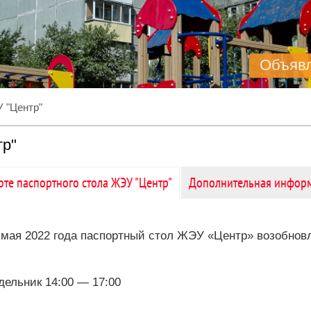
Объяв
У "Центр"
тр"
оте паспортного стола ЖЭУ "Центр"
Дополнительная инфор
 мая 2022 года паспортный стол ЖЭУ «Центр» возобнов
дельник 14:00 — 17:00