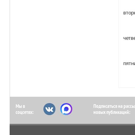
вто
чет
пят
Мы в
Подписаться на рассы
соцсетях:
новых публикаций: