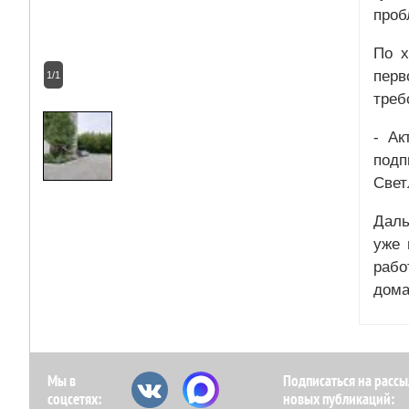
про
По х
перв
1/1
треб
- Ак
подп
Свет
Даль
уже 
рабо
дома
Мы в
Подписаться на рассы
соцсетях:
новых публикаций: