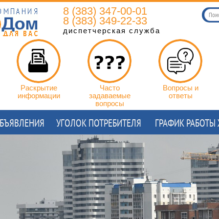
8 (383) 347-00-01
8 (383) 349-22-33
диспетчерская служба
Раскрытие
Часто
Вопросы и
информации
задаваемые
ответы
вопросы
БЪЯВЛЕНИЯ
УГОЛОК ПОТРЕБИТЕЛЯ
ГРАФИК РАБОТЫ