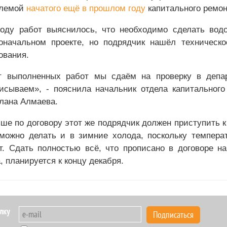
блемой
начатого ещё в прошлом году
капитального ремон
оду работ выяснилось, что необходимо сделать водо
оначальном проекте, но подрядчик нашёл техническ
ования.
т выполненных работ мы сдаём на проверку в депар
исываем», - пояснила начальник отдела капитальног
лана Алмаева.
ше по договору этот же подрядчик должен приступить к
можно делать и в зимние холода, поскольку температ
т. Сдать полностью всё, что прописано в договоре н
, планируется к концу декабря.
лку
Подписаться