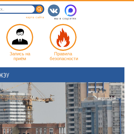
карта сайта
мы в соцсетях
Запись на
Правила
приём
безопасности
 ЖЭУ