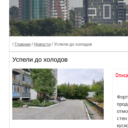
/
Главная
/
Новости
/ Успели до холодов
Успели до холодов
Описа
Форт
прод
отмо
стен
куск