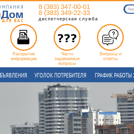
8 (383) 347-00-01
8 (383) 349-22-33
диспетчерская служба
Раскрытие
Часто
Вопросы и
информации
задаваемые
ответы
вопросы
БЪЯВЛЕНИЯ
УГОЛОК ПОТРЕБИТЕЛЯ
ГРАФИК РАБОТЫ