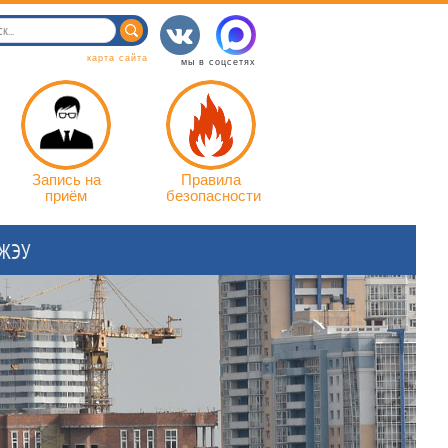
карта сайта
мы в соцсетях
Запись на
Правила
приём
безопасности
 ЖЭУ