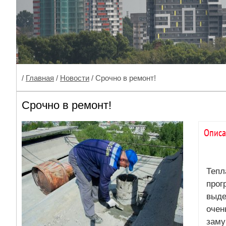
/
Главная
/
Новости
/ Срочно в ремонт!
Срочно в ремонт!
Описа
Тепл
прог
выде
очен
заму