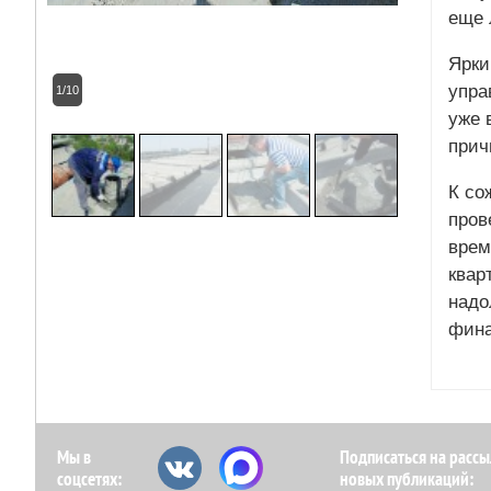
еще л
Ярки
упра
1/10
уже 
прич
К со
пров
врем
квар
надо
фина
Мы в
Подписаться на рассы
соцсетях:
новых публикаций: