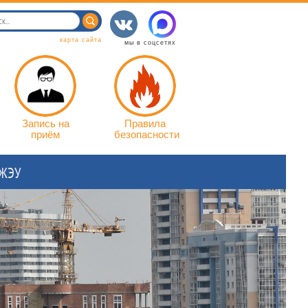
карта сайта
мы в соцсетях
Запись на
Правила
приём
безопасности
 ЖЭУ