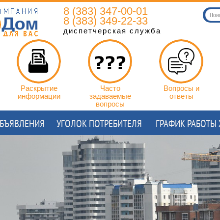
8 (383) 347-00-01
8 (383) 349-22-33
диспетчерская служба
Раскрытие
Часто
Вопросы и
информации
задаваемые
ответы
вопросы
БЪЯВЛЕНИЯ
УГОЛОК ПОТРЕБИТЕЛЯ
ГРАФИК РАБОТЫ