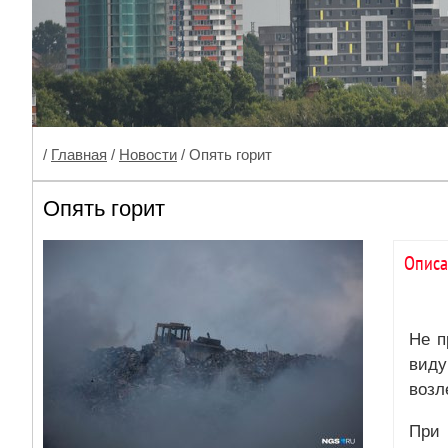
/
Главная
/
Новости
/ Опять горит
Опять горит
Описа
Не п
виду
возл
При 