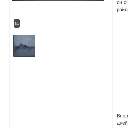
он о
райо
1/1
Впол
дней