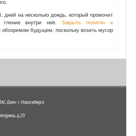
олго.
, дней на несколько дождь, который промочит
т тление внутри неё.
Закрыть полигон и
м обозримом будущем, поскольку возить мусор
С-Дом» г. Новосибирск
Мичурина, д.20