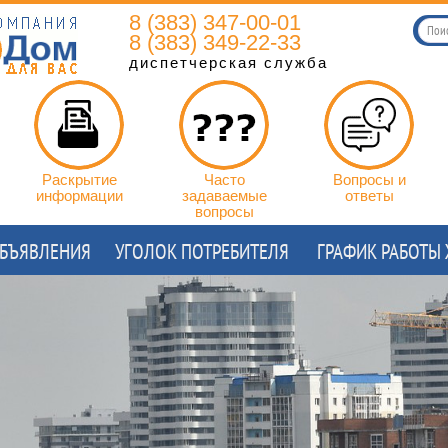
8 (383) 347-00-01
8 (383) 349-22-33
диспетчерская служба
Раскрытие
Часто
Вопросы и
информации
задаваемые
ответы
вопросы
БЪЯВЛЕНИЯ
УГОЛОК ПОТРЕБИТЕЛЯ
ГРАФИК РАБОТЫ