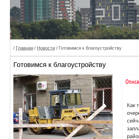
/
Главная
/
Новости
/ Готовимся к благоустройству
Готовимся к благоустройству
Описа
Как 
очер
сейч
запл
райо