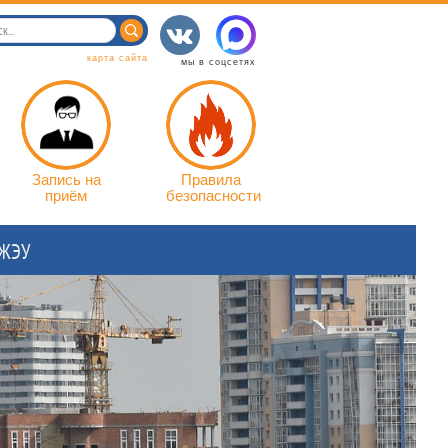
карта сайта
мы в соцсетях
Запись на
Правила
приём
безопасности
 ЖЭУ