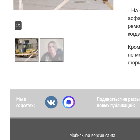
- На
асфа
ремо
1/2
когд
Кром
не м
форм
Мы в
Подписаться на рассы
соцсетях:
новых публикаций:
Мобильная версия сайта