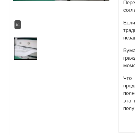
Пере
согл
Если
1/1
трад
неза
Бум
граж
моме
Что
пред
полн
это 
полу