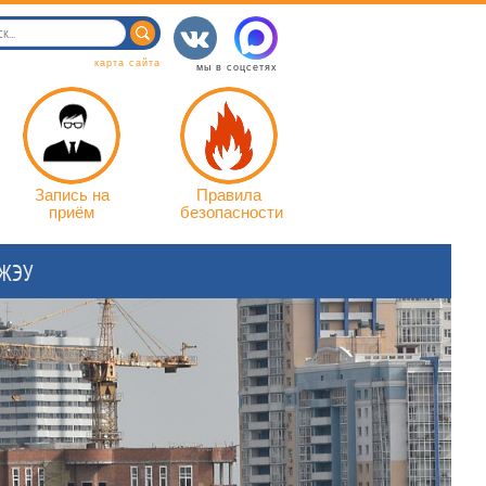
карта сайта
мы в соцсетях
Запись на
Правила
приём
безопасности
 ЖЭУ