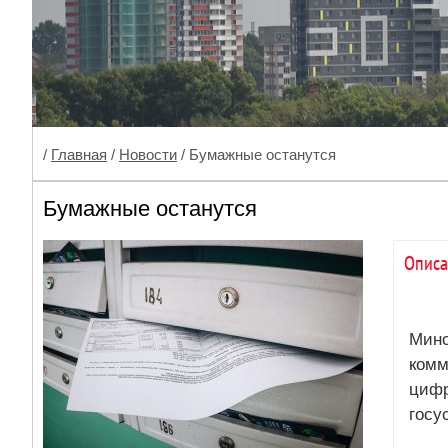
/
Главная
/
Новости
/ Бумажные останутся
Бумажные останутся
Описа
Минс
ком
цифр
госус