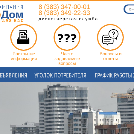
8 (383) 347-00-01
8 (383) 349-22-33
диспетчерская служба
Раскрытие
Часто
Вопросы и
информации
задаваемые
ответы
вопросы
БЪЯВЛЕНИЯ
УГОЛОК ПОТРЕБИТЕЛЯ
ГРАФИК РАБОТЫ