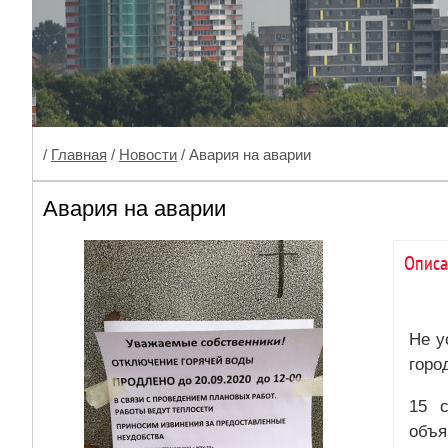
/
Главная
/
Новости
/ Авария на аварии
Авария на аварии
Описа
Не у
горо
15 с
объя