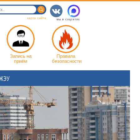
карта сайта
мы в соцсетях
Запись на
Правила
приём
безопасности
 ЖЭУ