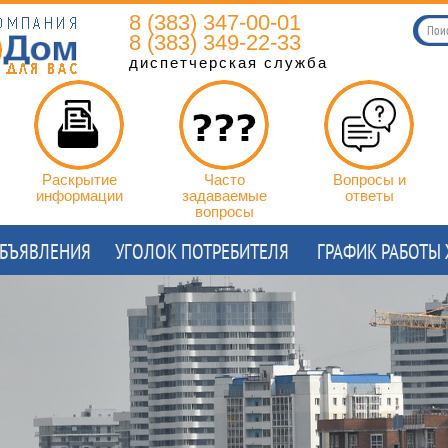
8 (383) 347-00-01
8 (383) 349-22-33
диспетчерская служба
Раскрытие
Часто
Вопросы и
информации
задаваемые
ответы
вопросы
БЪЯВЛЕНИЯ
УГОЛОК ПОТРЕБИТЕЛЯ
ГРАФИК РАБОТЫ