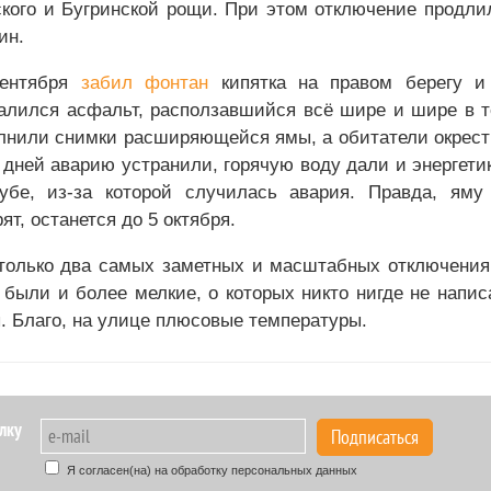
кого и Бугринской рощи. При этом отключение продли
ин.
сентября
забил фонтан
кипятка на правом берегу и
алился асфальт, расползавшийся всё шире и шире в 
лнили снимки расширяющейся ямы, а обитатели окрест
 дней аварию устранили, горячую воду дали и энергет
убе, из-за которой случилась авария. Правда, ям
рят, останется до 5 октября.
только два самых заметных и масштабных отключения 
 были и более мелкие, о которых никто нигде не напис
. Благо, на улице плюсовые температуры.
лку
Подписаться
Я согласен(на) на обработку персональных данных