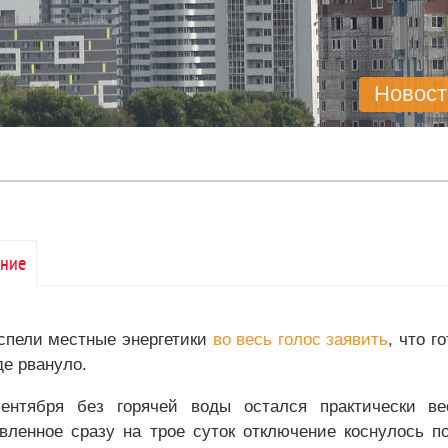
Новост
ние
спели местные энергетики
во весь голос заявить
, что г
де рвануло.
ентября без горячей воды остался практически в
вленное сразу на трое суток отключение коснулось п