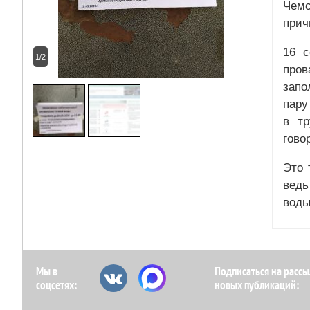
Чемс
прич
16 
1/2
пров
запо
пару
в тр
гово
Это 
ведь
воды
Мы в
Подписаться на рассы
соцсетях:
новых публикаций: